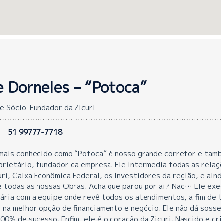
Keyboard shortcuts
Image may be subject to copyright
Terms
Report
e Dorneles – “Potoca”
e Sócio-Fundador da Zicuri
51 99777-7718
mais conhecido como “Potoca” é nosso grande corretor e tam
prietário, fundador da empresa. Ele intermedia todas as rela
uri, Caixa Econômica Federal, os Investidores da região, e aind
 todas as nossas Obras. Acha que parou por aí? Não… Ele exe
iária com a equipe onde revê todos os atendimentos, a fim de 
 na melhor opção de financiamento e negócio. Ele não dá soss
0% de sucesso. Enfim, ele é o coração da Zicuri. Nascido e cr