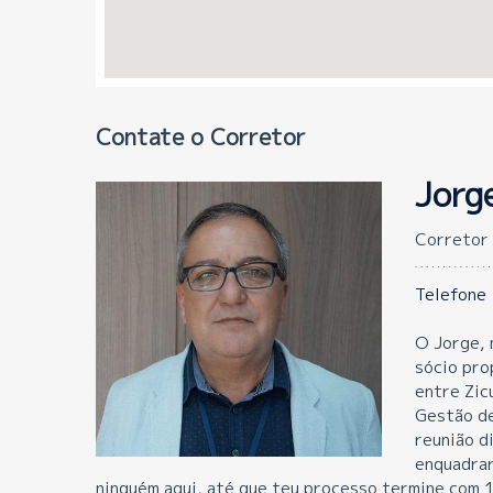
Contate o Corretor
Jorg
Corretor 
Telefone
O Jorge, 
sócio pro
entre Zic
Gestão de
reunião d
enquadrar
ninguém aqui, até que teu processo termine com 10