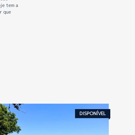
oje tem a
r que
S
DISPONÍVEL