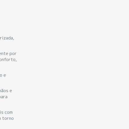
rizada,
ente por
onforto,
o e
mãos e
para
is com
m torno