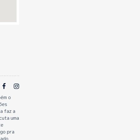
 a problem
bém o
ções
a faz a
cuta uma
te
ego pra
iado