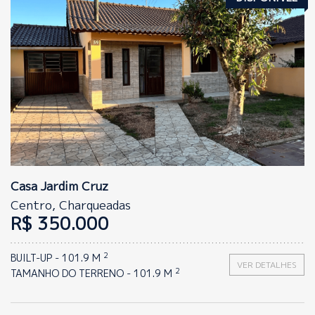
Quartos:
Banheiros:
2
2
Casa Jardim Cruz
Centro, Charqueadas
R$ 350.000
2
BUILT-UP - 101.9 M
VER DETALHES
2
TAMANHO DO TERRENO - 101.9 M