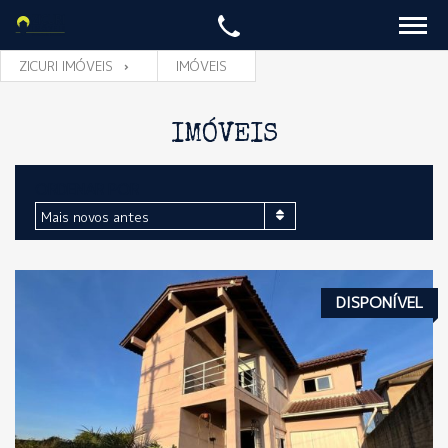
ZICURI IMÓVEIS
IMÓVEIS
IMÓVEIS
ORDENAR POR
Mais novos antes
DISPONÍVEL