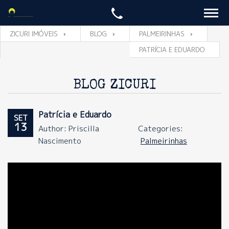
ZICURI IMÓVEIS
BLOG
PALMEIRINHAS
PATRÍCIA E EDUARDO
BLOG ZICURI
Patrícia e Eduardo
SET
13
Author: Priscilla
Categories:
Nascimento
Palmeirinhas