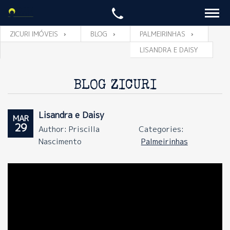
ZICURI IMÓVEIS
BLOG
PALMEIRINHAS
LISANDRA E DAISY
BLOG ZICURI
Lisandra e Daisy
MAR
29
Author: Priscilla
Categories:
Nascimento
Palmeirinhas