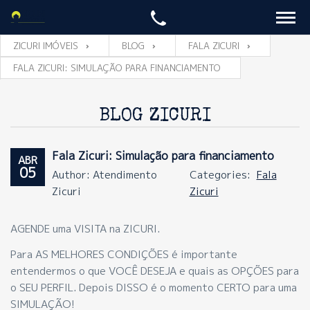
ZICURI IMÓVEIS
BLOG
FALA ZICURI
FALA ZICURI: SIMULAÇÃO PARA FINANCIAMENTO
BLOG ZICURI
Fala Zicuri: Simulação para financiamento
ABR
05
Author: Atendimento
Categories:
Fala
Zicuri
Zicuri
AGENDE uma VISITA na ZICURI.
Para AS MELHORES CONDIÇÕES é importante
entendermos o que VOCÊ DESEJA e quais as OPÇÕES para
o SEU PERFIL. Depois DISSO é o momento CERTO para uma
SIMULAÇÃO!