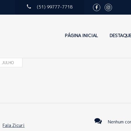
(51) 99777-7718
PÁGINA INICIAL
DESTAQU
JULHO
Nenhum co
:
Fala Zicuri