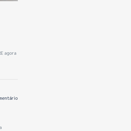
RE agora
mentário
a