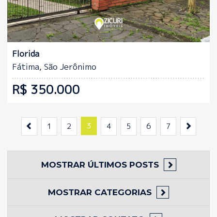
Quartos:
Banheiros:
2
1
Florida
Fátima, São Jerônimo
R$ 350.000
Anterior
3
Próxim
1
2
4
5
6
7
MOSTRAR
ÚLTIMOS POSTS
MOSTRAR
CATEGORIAS